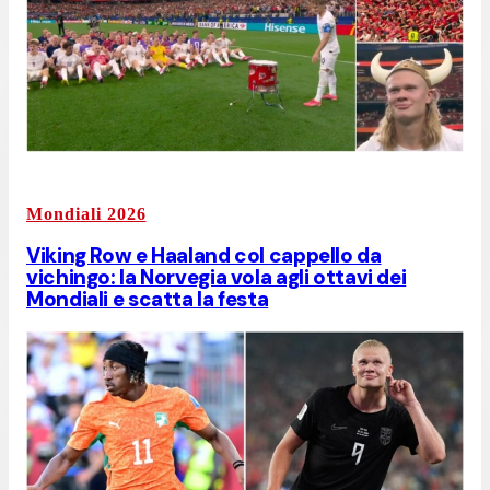
Mondiali 2026
Viking Row e Haaland col cappello da
vichingo: la Norvegia vola agli ottavi dei
Mondiali e scatta la festa