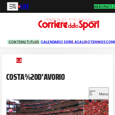
LIVE
Vai al contenuto principale
ABBONATI 
CONTENUTI PLUS
CALENDARIO SERIE A
CALCIO
TENNIS
SCOM
COSTA%20D'AVORIO
Menu