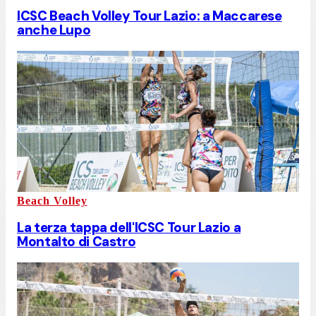
ICSC Beach Volley Tour Lazio: a Maccarese
anche Lupo
Beach Volley
La terza tappa dell'ICSC Tour Lazio a
Montalto di Castro