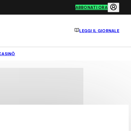
ABBONATI ORA
LEGGI IL GIORNALE
CASINÒ