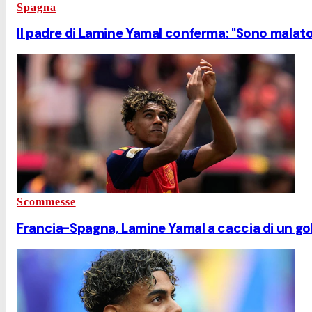
Spagna
Il padre di Lamine Yamal conferma: "Sono malato,
Scommesse
Francia-Spagna, Lamine Yamal a caccia di un gol d