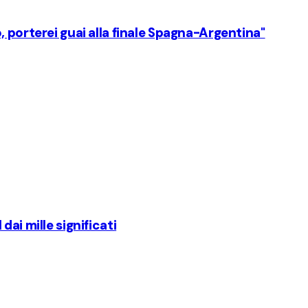
 porterei guai alla finale Spagna-Argentina"
ai mille significati