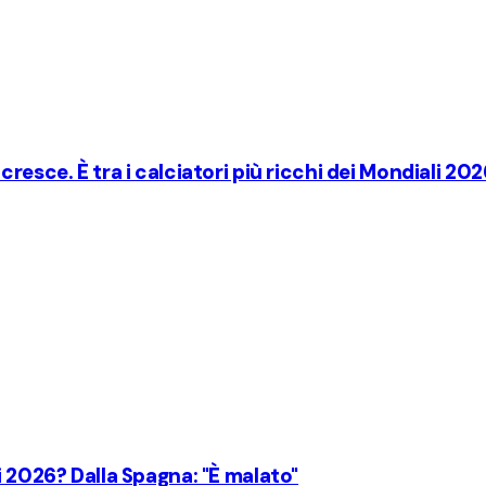
resce. È tra i calciatori più ricchi dei Mondiali 202
i 2026? Dalla Spagna: "È malato"