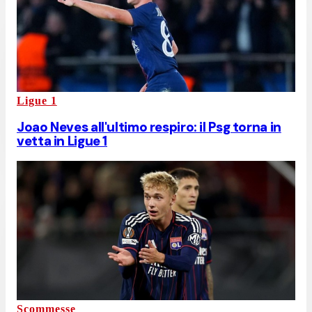
Ligue 1
Joao Neves all'ultimo respiro: il Psg torna in
vetta in Ligue 1
Scommesse