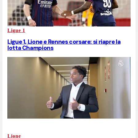
Ligue 1
Ligue 1, Lione e Rennes corsare: si riapre la
lotta Champions
Lione