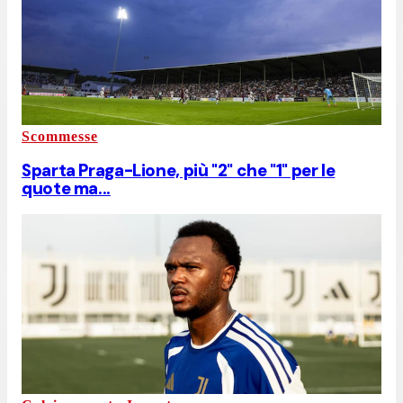
Scommesse
Sparta Praga-Lione, più "2" che "1" per le
quote ma...