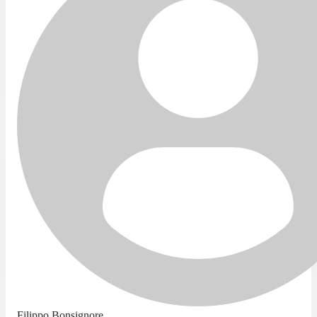
Filippo Bonsignore