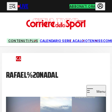
LIVE
Vai al contenuto principale
ABBONATI ORA
CONTENUTI PLUS
CALENDARIO SERIE A
CALCIO
TENNIS
SCOM
RAFAEL%20NADAL
Menu