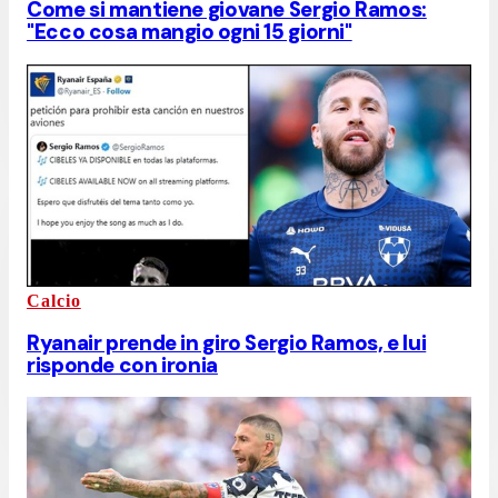
Come si mantiene giovane Sergio Ramos:
"Ecco cosa mangio ogni 15 giorni"
Calcio
Ryanair prende in giro Sergio Ramos, e lui
risponde con ironia