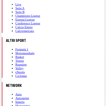
Live
Serie A
Serie B
Champions League
Europa League
Conference League
Calcio Estero
Calciomercato
ALTRI SPORT
Formula 1
Motomondiale
Basket
Tennis
Running
Volley
eSports
Ciclismo
NETWORK
Auto
Autosprint
Inmoto
Motosprint