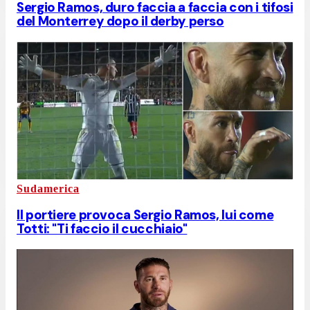
Sergio Ramos, duro faccia a faccia con i tifosi
del Monterrey dopo il derby perso
Sudamerica
Il portiere provoca Sergio Ramos, lui come
Totti: "Ti faccio il cucchiaio"