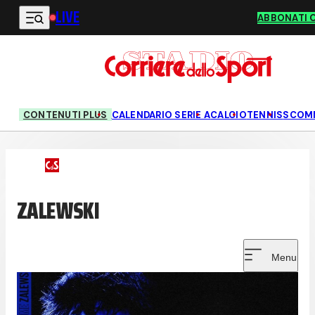
LIVE
Vai al contenuto principale
ABBONATI 
CONTENUTI PLUS
CALENDARIO SERIE A
CALCIO
TENNIS
SCOM
ZALEWSKI
Menu