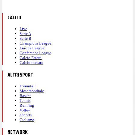
CALCIO
Live
Serie A
Serie B
Champions League
Europa League
Conference League
Calcio Estero
Calciomercato
ALTRI SPORT
Formula 1
Motomondiale
Basket
Tennis
Running
Volley
eSports
Ciclismo
NETWORK