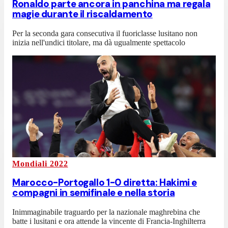
Ronaldo parte ancora in panchina ma regala
magie durante il riscaldamento
Per la seconda gara consecutiva il fuoriclasse lusitano non
inizia nell'undici titolare, ma dà ugualmente spettacolo
Mondiali 2022
Marocco-Portogallo 1-0 diretta: Hakimi e
compagni in semifinale e nella storia
Inimmaginabile traguardo per la nazionale maghrebina che
batte i lusitani e ora attende la vincente di Francia-Inghilterra