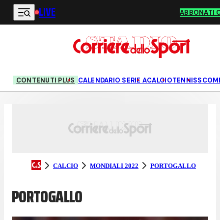
LIVE
Vai al contenuto principale
ABBONATI 
CONTENUTI PLUS
CALENDARIO SERIE A
CALCIO
TENNIS
SCOM
CALCIO
MONDIALI 2022
PORTOGALLO
PORTOGALLO