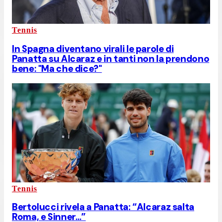
Tennis
In Spagna diventano virali le parole di
Panatta su Alcaraz e in tanti non la prendono
bene: "Ma che dice?"
Tennis
Bertolucci rivela a Panatta: “Alcaraz salta
Roma, e Sinner…”