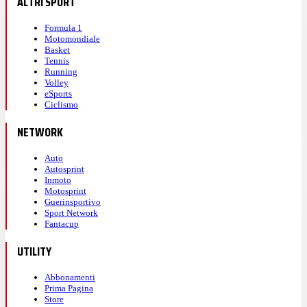
ALTRI SPORT
Formula 1
Motomondiale
Basket
Tennis
Running
Volley
eSports
Ciclismo
NETWORK
Auto
Autosprint
Inmoto
Motosprint
Guerinsportivo
Sport Network
Fantacup
UTILITY
Abbonamenti
Prima Pagina
Store