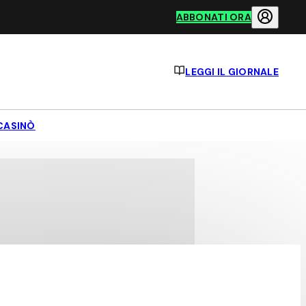
ABBONATI ORA
LEGGI IL GIORNALE
CASINÒ