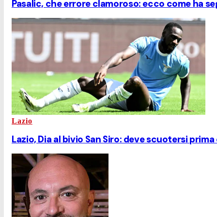
Pasalic, che errore clamoroso: ecco come ha se
Lazio
Lazio, Dia al bivio San Siro: deve scuotersi prima