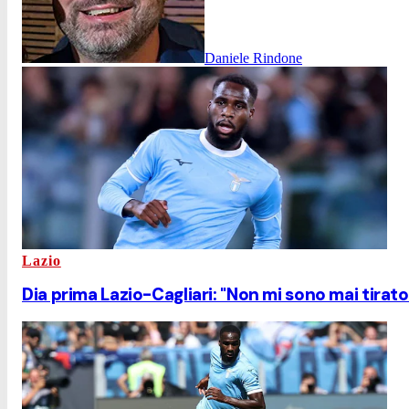
Daniele Rindone
Lazio
Dia prima Lazio-Cagliari: "Non mi sono mai tirat