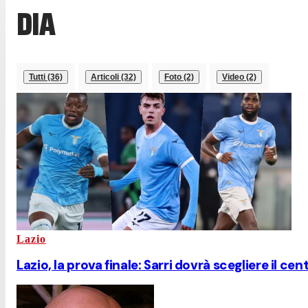
DIA
Tutti (36)
Articoli (32)
Foto (2)
Video (2)
Lazio
Lazio, la prova finale: Sarri dovrà scegliere il cen