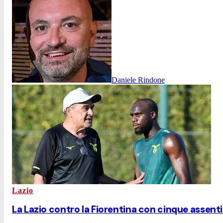
Daniele Rindone
Lazio
La Lazio contro la Fiorentina con cinque assenti: