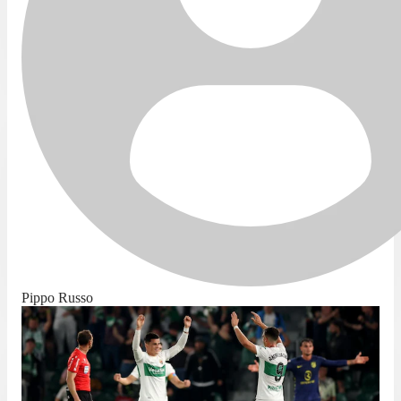
Pippo Russo