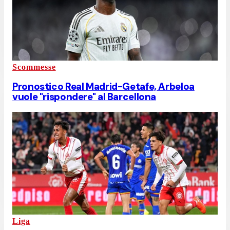
Scommesse
Pronostico Real Madrid-Getafe, Arbeloa
vuole "rispondere" al Barcellona
Liga