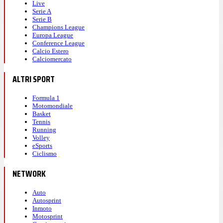
Live
Serie A
Serie B
Champions League
Europa League
Conference League
Calcio Estero
Calciomercato
ALTRI SPORT
Formula 1
Motomondiale
Basket
Tennis
Running
Volley
eSports
Ciclismo
NETWORK
Auto
Autosprint
Inmoto
Motosprint