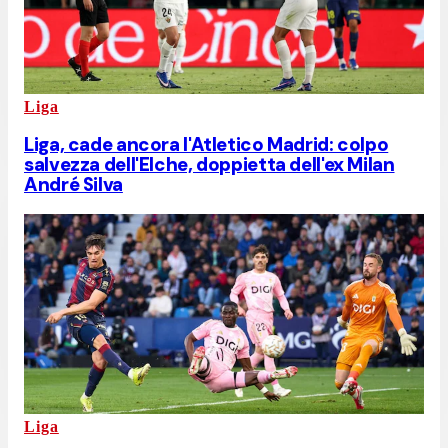
Liga
Liga, cade ancora l'Atletico Madrid: colpo
salvezza dell'Elche, doppietta dell'ex Milan
André Silva
Liga