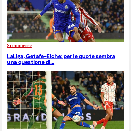
Scommesse
LaLiga, Getafe-Elche: per le quote sembra
una questione di...