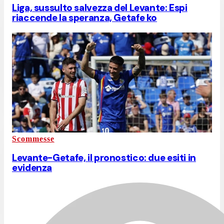
Liga, sussulto salvezza del Levante: Espi
riaccende la speranza, Getafe ko
Scommesse
Levante-Getafe, il pronostico: due esiti in
evidenza