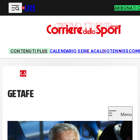
LIVE
Vai al contenuto principale
ABBONATI 
CONTENUTI PLUS
CALENDARIO SERIE A
CALCIO
TENNIS
SCOM
GETAFE
Menu