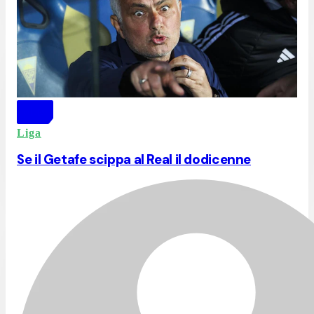
Liga
Se il Getafe scippa al Real il dodicenne