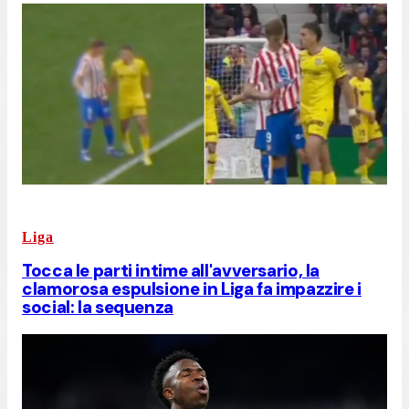
Liga
Tocca le parti intime all'avversario, la
clamorosa espulsione in Liga fa impazzire i
social: la sequenza