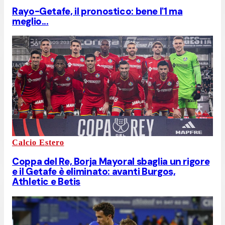
Rayo-Getafe, il pronostico: bene l'1 ma
meglio...
Calcio Estero
Coppa del Re, Borja Mayoral sbaglia un rigore
e il Getafe è eliminato: avanti Burgos,
Athletic e Betis