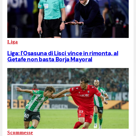
Liga
Liga: l'Osasuna di Lisci vince in rimonta, al
Getafe non basta Borja Mayoral
Scommesse