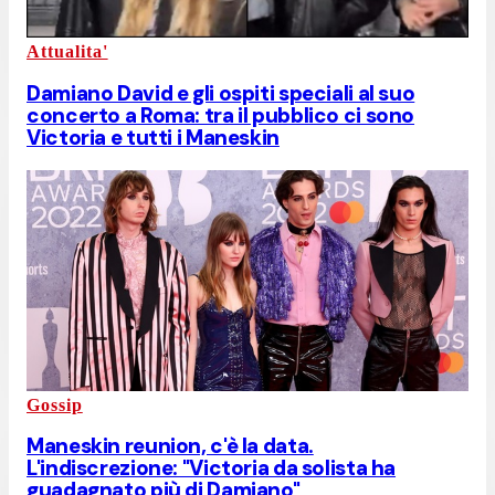
Attualita'
Damiano David e gli ospiti speciali al suo
concerto a Roma: tra il pubblico ci sono
Victoria e tutti i Maneskin
Gossip
Maneskin reunion, c'è la data.
L'indiscrezione: "Victoria da solista ha
guadagnato più di Damiano"