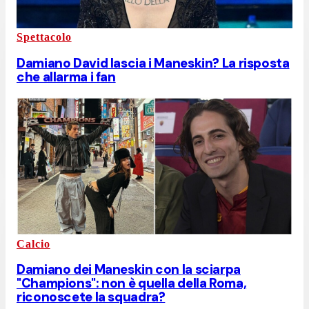
Spettacolo
Damiano David lascia i Maneskin? La risposta
che allarma i fan
Calcio
Damiano dei Maneskin con la sciarpa
"Champions": non è quella della Roma,
riconoscete la squadra?