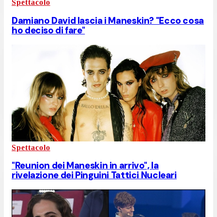
Spettacolo
Damiano David lascia i Maneskin? "Ecco cosa
ho deciso di fare"
Spettacolo
"Reunion dei Maneskin in arrivo", la
rivelazione dei Pinguini Tattici Nucleari