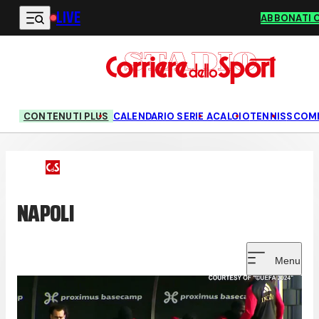
LIVE
Vai al contenuto principale
ABBONATI 
CONTENUTI PLUS
CALENDARIO SERIE A
CALCIO
TENNIS
SCOM
NAPOLI
Menu