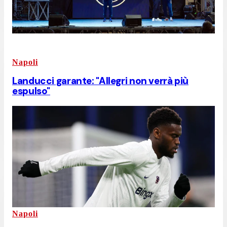
Napoli
Landucci garante: "Allegri non verrà più
espulso"
Napoli