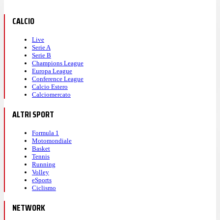
CALCIO
Live
Serie A
Serie B
Champions League
Europa League
Conference League
Calcio Estero
Calciomercato
ALTRI SPORT
Formula 1
Motomondiale
Basket
Tennis
Running
Volley
eSports
Ciclismo
NETWORK