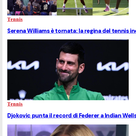
Tennis
Serena Williams è tornata: la regina del tennis i
Tennis
Djokovic punta il record di Federer a Indian Wells