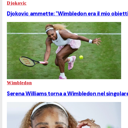
Djokovic
Djokovic ammette: "Wimbledon era il mio obiettivo
Wimbledon
Serena Williams torna a Wimbledon nel singolar