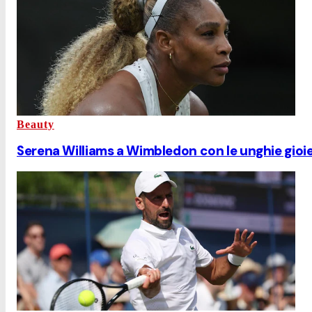
Beauty
Serena Williams a Wimbledon con le unghie gioiell