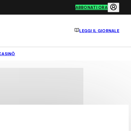
ABBONATI ORA
LEGGI IL GIORNALE
CASINÒ