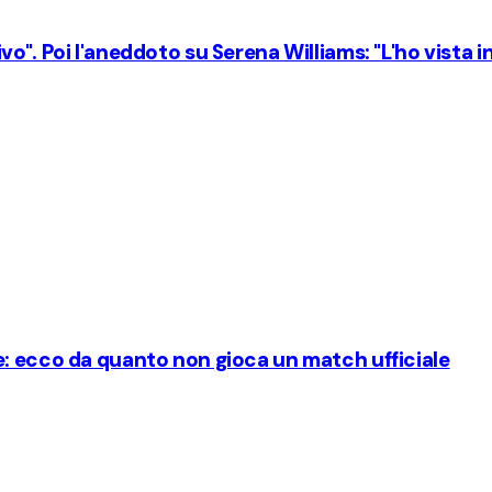
". Poi l'aneddoto su Serena Williams: "L'ho vista in 
e: ecco da quanto non gioca un match ufficiale