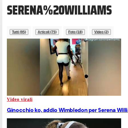
SERENA%20WILLIAMS
Tutti (95)
Articoli (75)
Foto (18)
Video (2)
Video virali
Ginocchio ko, addio Wimbledon per Serena Will