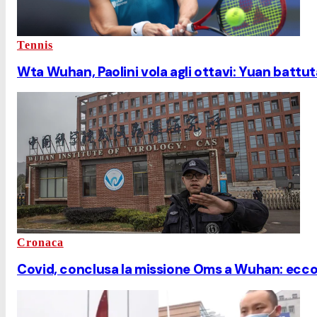
Tennis
Wta Wuhan, Paolini vola agli ottavi: Yuan battut
Cronaca
Covid, conclusa la missione Oms a Wuhan: ecco i