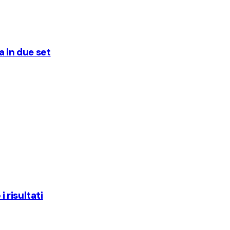
a in due set
 risultati