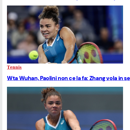
Tennis
Wta Wuhan, Paolini non ce la fa: Zhang vola in s