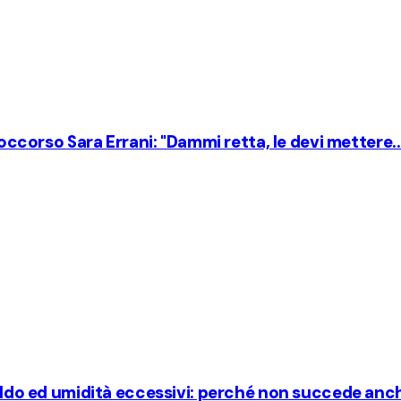
soccorso Sara Errani: "Dammi retta, le devi mettere..
o ed umidità eccessivi: perché non succede anch