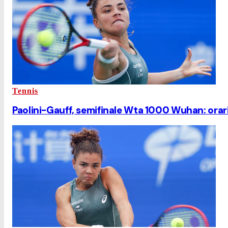
Tennis
Paolini-Gauff, semifinale Wta 1000 Wuhan: orari