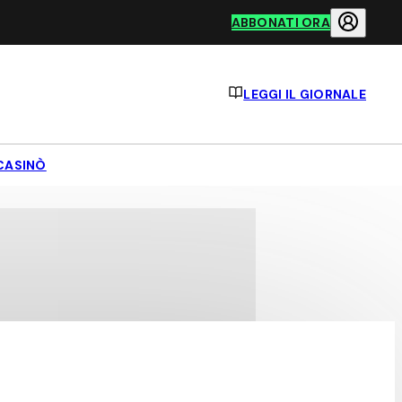
ABBONATI ORA
LEGGI IL GIORNALE
CASINÒ