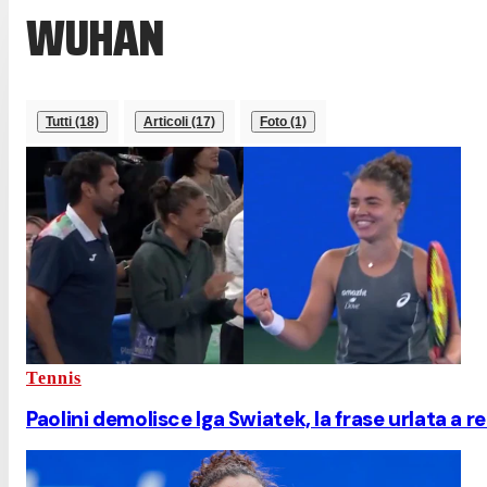
WUHAN
Tutti (18)
Articoli (17)
Foto (1)
Tennis
Paolini demolisce Iga Swiatek, la frase urlata a re