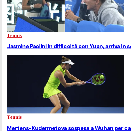
Tennis
Jasmine Paolini in difficoltà con Yuan, arriva in 
Tennis
Mertens-Kudermetova sospesa a Wuhan per cald