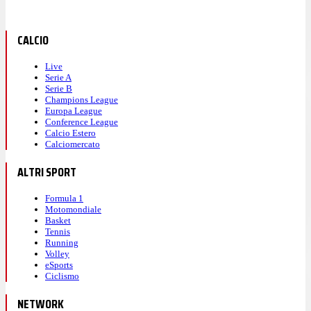
CALCIO
Live
Serie A
Serie B
Champions League
Europa League
Conference League
Calcio Estero
Calciomercato
ALTRI SPORT
Formula 1
Motomondiale
Basket
Tennis
Running
Volley
eSports
Ciclismo
NETWORK