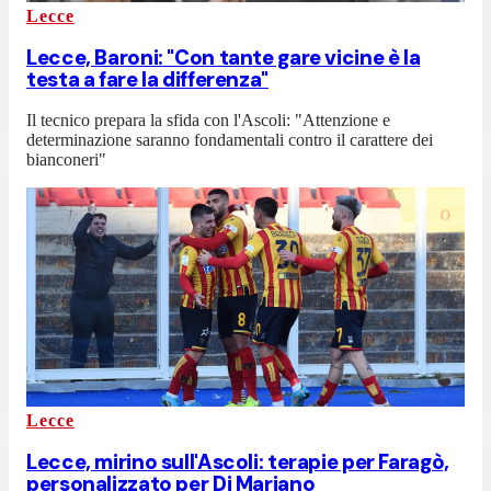
Lecce
Lecce, Baroni: "Con tante gare vicine è la
testa a fare la differenza"
Il tecnico prepara la sfida con l'Ascoli: "Attenzione e
determinazione saranno fondamentali contro il carattere dei
bianconeri"
Lecce
Lecce, mirino sull'Ascoli: terapie per Faragò,
personalizzato per Di Mariano