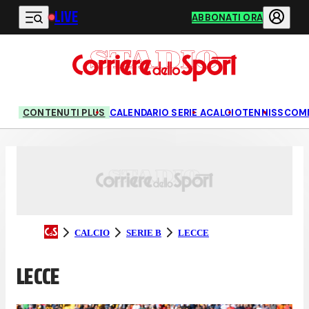
LIVE
Vai al contenuto principale
ABBONATI ORA
CONTENUTI PLUS
CALENDARIO SERIE A
CALCIO
TENNIS
SCOM
CALCIO
SERIE B
LECCE
LECCE