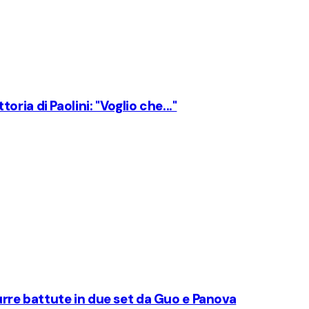
toria di Paolini: "Voglio che..."
zzurre battute in due set da Guo e Panova