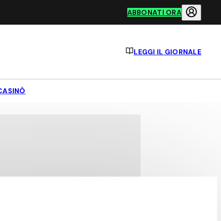
ABBONATI ORA
LEGGI IL GIORNALE
CASINÒ