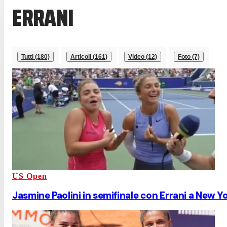
ERRANI
Tutti (180)
Articoli (161)
Video (12)
Foto (7)
US Open
Jasmine Paolini in semifinale con Errani a New Yor