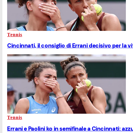
Tennis
Cincinnati, il consiglio di Errani decisivo per la vit
Tennis
Errani e Paolini ko in semifinale a Cincinnati: a