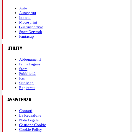
Auto
Autosprint
Inmoto
Motosprint
Guerinsportivo
Sport Network
Fantacup
UTILITY
Abbonamenti
Prima Pagina
Store
Pubblicità
Rss
Site Map
Registrati
ASSISTENZA
Contatti
La Redazione
Nota Legale
Gestione Cookie
Cookie Policy