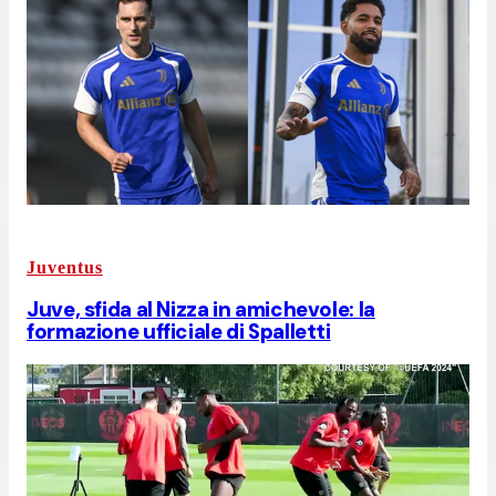
Juventus
Juve, sfida al Nizza in amichevole: la
formazione ufficiale di Spalletti