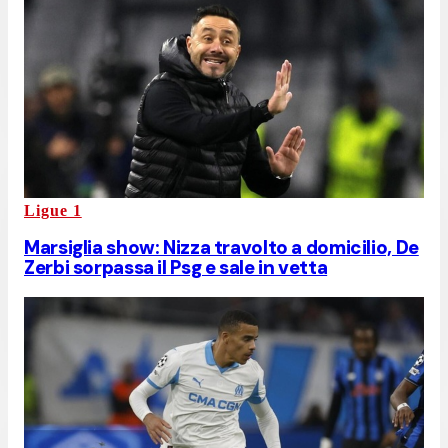
Ligue 1
Marsiglia show: Nizza travolto a domicilio, De
Zerbi sorpassa il Psg e sale in vetta