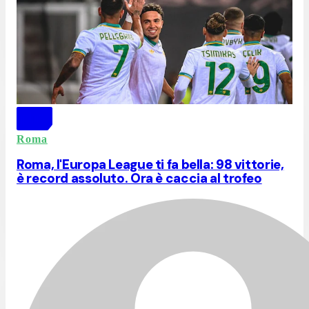
Roma
Roma, l'Europa League ti fa bella: 98 vittorie,
è record assoluto. Ora è caccia al trofeo