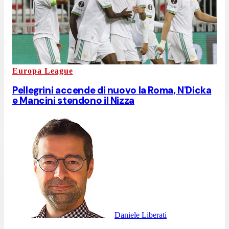
Europa League
Pellegrini accende di nuovo la Roma, N'Dicka
e Mancini stendono il Nizza
Daniele Liberati