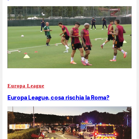
Europa League
Europa League, cosa rischia la Roma?