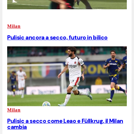
Milan
Pulisic ancora a secco, futuro in bilico
Milan
Pulisic a secco come Leao e Füllkrug, il Milan
cambia