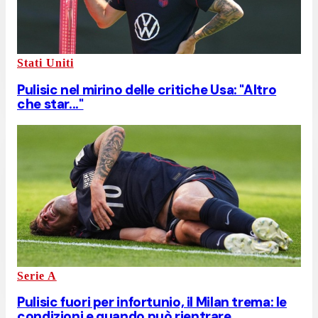
Stati Uniti
Pulisic nel mirino delle critiche Usa: "Altro
che star..."
Serie A
Pulisic fuori per infortunio, il Milan trema: le
condizioni e quando può rientrare