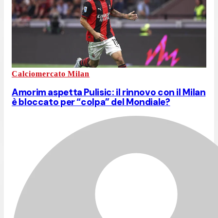
Calciomercato Milan
Amorim aspetta Pulisic: il rinnovo con il Milan
è bloccato per “colpa” del Mondiale?