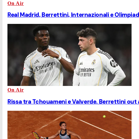
On Air
Real Madrid, Berrettini, Internazionali e Olimpiad
On Air
Rissa tra Tchouameni e Valverde. Berrettini out