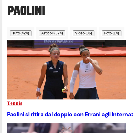
PAOLINI
Tutti (424)
Articoli (374)
Video (36)
Foto (14)
Tennis
Paolini si ritira dal doppio con Errani agli Interna