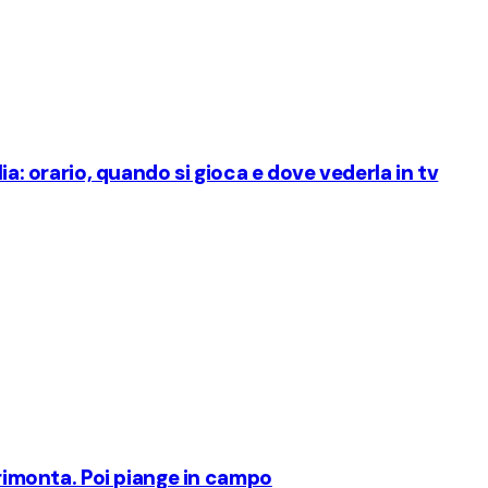
ia: orario, quando si gioca e dove vederla in tv
 rimonta. Poi piange in campo