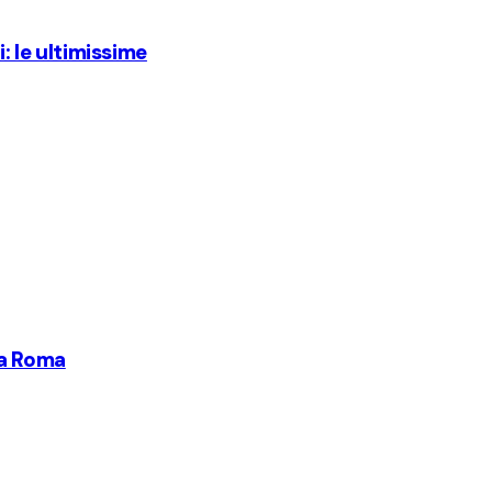
i: le ultimissime
 a Roma