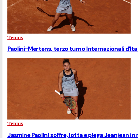
Tennis
Paolini-Mertens, terzo turno Internazionali d'Ital
Tennis
Jasmine Paolini soffre, lotta e piega Jeanjean in