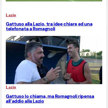
Lazio
Gattuso alla Lazio, tra idee chiare ed una
telefonata a Romagnoli
Lazio
Gattuso lo chiama, ma Romagnoli ripensa
all’addio alla Lazio