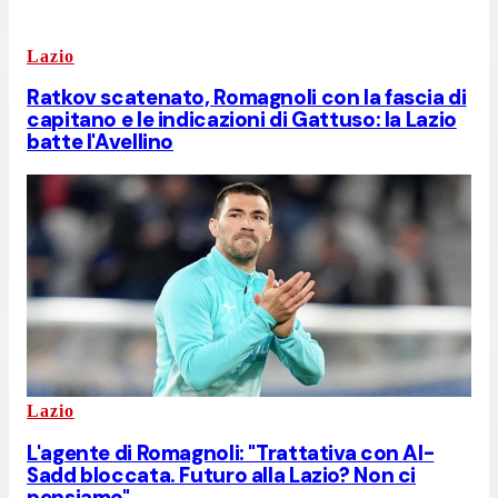
Lazio
Ratkov scatenato, Romagnoli con la fascia di
capitano e le indicazioni di Gattuso: la Lazio
batte l'Avellino
Lazio
L'agente di Romagnoli: "Trattativa con Al-
Sadd bloccata. Futuro alla Lazio? Non ci
pensiamo"