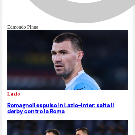
Edmondo PInna
Lazio
Romagnoli espulso in Lazio-Inter: salta il
derby contro la Roma