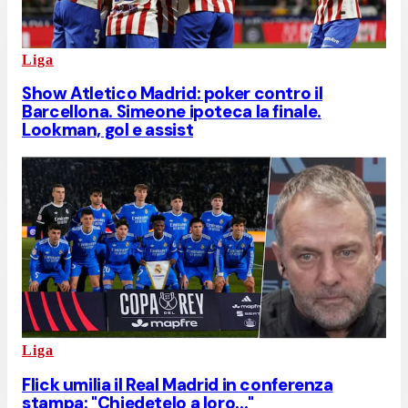
Liga
Show Atletico Madrid: poker contro il
Barcellona. Simeone ipoteca la finale.
Lookman, gol e assist
Liga
Flick umilia il Real Madrid in conferenza
stampa: "Chiedetelo a loro..."