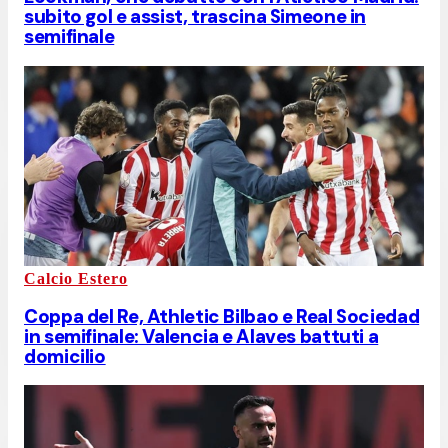
subito gol e assist, trascina Simeone in
semifinale
Calcio Estero
Coppa del Re, Athletic Bilbao e Real Sociedad
in semifinale: Valencia e Alaves battuti a
domicilio