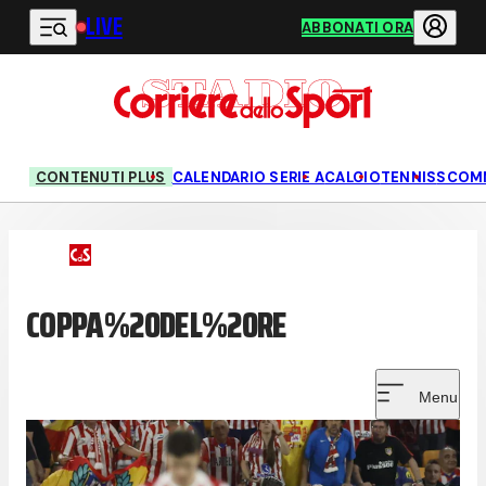
LIVE
Vai al contenuto principale
ABBONATI ORA
CONTENUTI PLUS
CALENDARIO SERIE A
CALCIO
TENNIS
SCOM
COPPA%20DEL%20RE
Menu