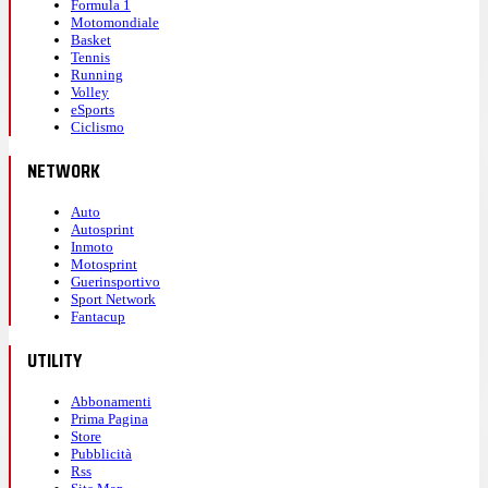
Formula 1
Motomondiale
Basket
Tennis
Running
Volley
eSports
Ciclismo
NETWORK
Auto
Autosprint
Inmoto
Motosprint
Guerinsportivo
Sport Network
Fantacup
UTILITY
Abbonamenti
Prima Pagina
Store
Pubblicità
Rss