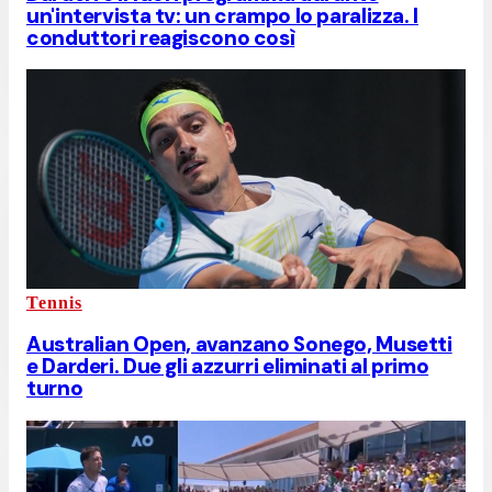
un'intervista tv: un crampo lo paralizza. I
conduttori reagiscono così
Tennis
Australian Open, avanzano Sonego, Musetti
e Darderi. Due gli azzurri eliminati al primo
turno