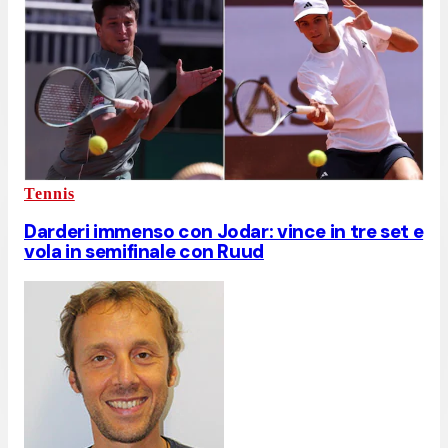
Tennis
Darderi immenso con Jodar: vince in tre set e
vola in semifinale con Ruud