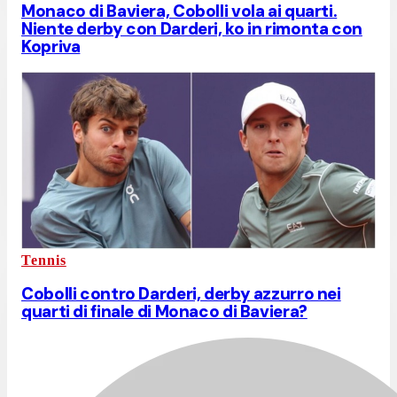
Monaco di Baviera, Cobolli vola ai quarti.
Niente derby con Darderi, ko in rimonta con
Kopriva
Tennis
Cobolli contro Darderi, derby azzurro nei
quarti di finale di Monaco di Baviera?