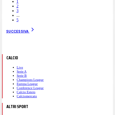
1
2
3
...
5
SUCCESSIVA
CALCIO
Live
Serie A
Serie B
Champions League
Europa League
Conference League
Calcio Estero
Calciomercato
ALTRI SPORT