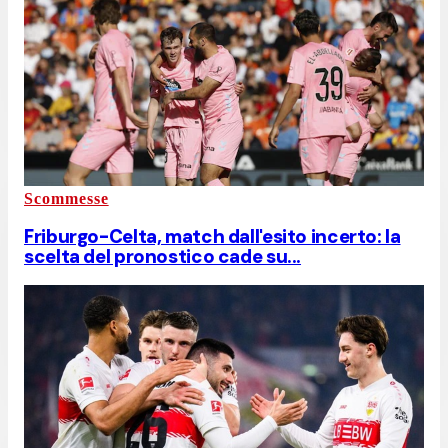
Scommesse
Friburgo-Celta, match dall'esito incerto: la
scelta del pronostico cade su...