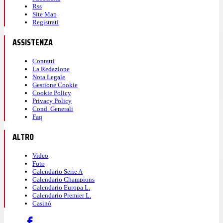
Rss
Site Map
Registrati
ASSISTENZA
Contatti
La Redazione
Nota Legale
Gestione Cookie
Cookie Policy
Privacy Policy
Cond. Generali
Faq
ALTRO
Video
Foto
Calendario Serie A
Calendario Champions
Calendario Europa L.
Calendario Premier L.
Casinò