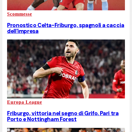
Scommesse
Pronostico Celta-Friburgo, spagnoli a caccia
dell'impresa
Europa League
Friburgo, vittoria nel segno di Grifo. Pari tra
Porto e Nottingham Forest