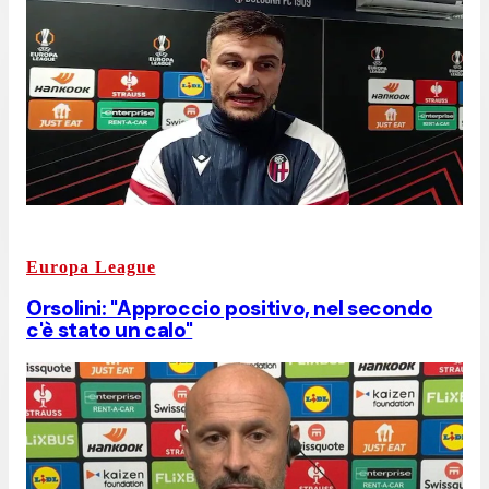
Europa League
Orsolini: "Approccio positivo, nel secondo
c'è stato un calo"