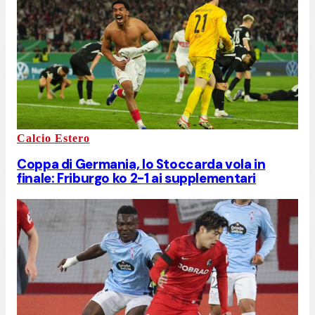
Calcio Estero
Coppa di Germania, lo Stoccarda vola in
finale: Friburgo ko 2-1 ai supplementari