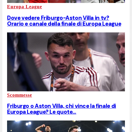
Europa League
Dove vedere Friburgo-Aston Villa in tv?
Orario e canale della finale di Europa League
Scommesse
Friburgo o Aston Villa, chi vince la finale di
Europa League? Le quote…