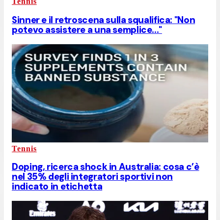
Tennis
Sinner e il retroscena sulla squalifica: "Non
potevo assistere a una semplice..."
Tennis
Doping, ricerca shock in Australia: cosa c’è
nel 35% degli integratori sportivi non
indicato in etichetta