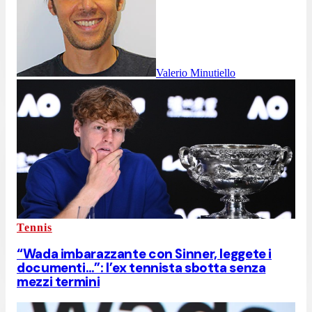
Valerio Minutiello
Tennis
“Wada imbarazzante con Sinner, leggete i
documenti…”: l’ex tennista sbotta senza
mezzi termini