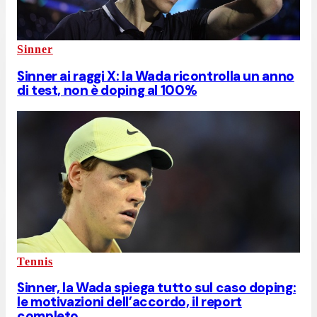
Sinner
Sinner ai raggi X: la Wada ricontrolla un anno
di test, non è doping al 100%
Tennis
Sinner, la Wada spiega tutto sul caso doping:
le motivazioni dell’accordo, il report
completo