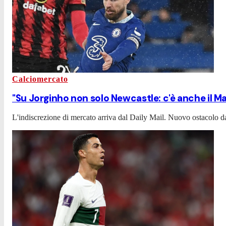
Calciomercato
"Su Jorginho non solo Newcastle: c'è anche il 
L'indiscrezione di mercato arriva dal Daily Mail. Nuovo ostacolo dal