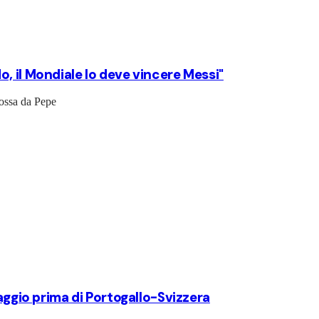
, il Mondiale lo deve vincere Messi"
mossa da Pepe
saggio prima di Portogallo-Svizzera