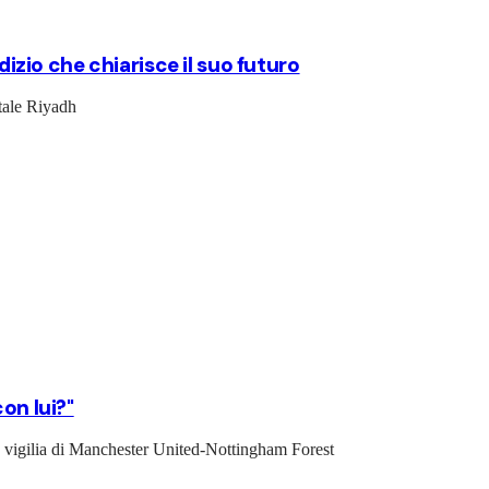
ndizio che chiarisce il suo futuro
itale Riyadh
on lui?"
la vigilia di Manchester United-Nottingham Forest