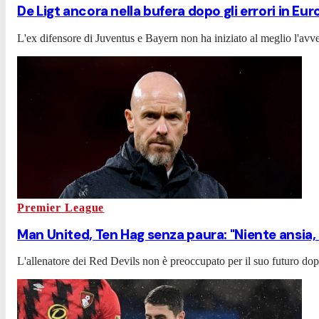
De Ligt ancora nella bufera dopo gli errori in Eu
L'ex difensore di Juventus e Bayern non ha iniziato al meglio l'avven
Premier League
Man United, Ten Hag senza paura: "Niente ansia, 
L'allenatore dei Red Devils non è preoccupato per il suo futuro dopo 