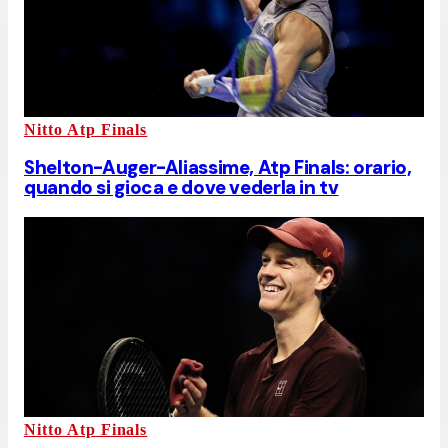
Nitto Atp Finals
Shelton-Auger-Aliassime, Atp Finals: orario,
quando si gioca e dove vederla in tv
Nitto Atp Finals