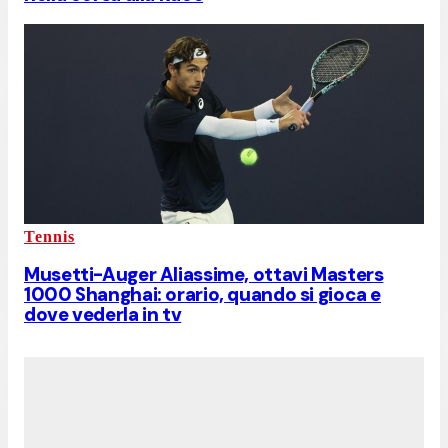
Tennis
Musetti-Auger Aliassime, ottavi Masters
1000 Shanghai: orario, quando si gioca e
dove vederla in tv