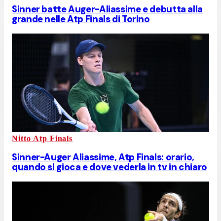
Sinner batte Auger-Aliassime e debutta alla
grande nelle Atp Finals di Torino
Nitto Atp Finals
Sinner-Auger Aliassime, Atp Finals: orario,
quando si gioca e dove vederla in tv in chiaro