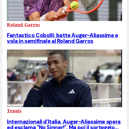
Roland Garros
Fantastico Cobolli: batte Auger-Aliassime e
vola in semifinale al Roland Garros
Tennis
Internazionali d'Italia, Auger-Aliassime spera
ed esclama "No Sinner!". Ma poi il sorteggio...