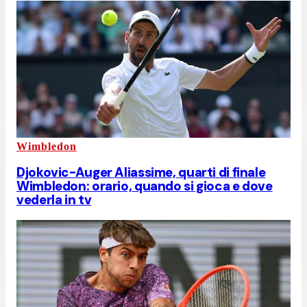
Wimbledon
Djokovic-Auger Aliassime, quarti di finale
Wimbledon: orario, quando si gioca e dove
vederla in tv