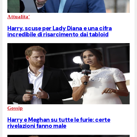
Attualita'
Harry, scuse per Lady Diana e una cifra
incredibile di risarcimento dai tabloid
Gossip
Harry e Meghan su tutte le furie: certe
rivelazioni fanno male