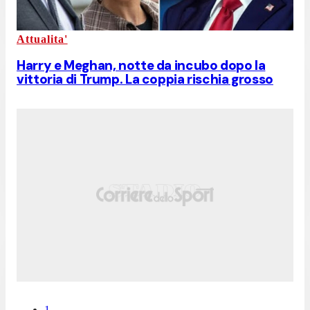
Attualita'
Harry e Meghan, notte da incubo dopo la
vittoria di Trump. La coppia rischia grosso
1