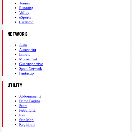
Tennis
Running
Volley
eSports
Ciclismo
NETWORK
Auto
Autosprint
Inmoto
Motosprint
Guerinsportivo
Sport Network
Fantacup
UTILITY
Abbonamenti
Prima Pagina
Store
Pubblicità
Rss
Site Map
Registrati