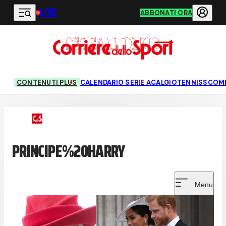
LIVE
Vai al contenuto principale
ABBONATI ORA
CONTENUTI PLUS
CALENDARIO SERIE A
CALCIO
TENNIS
SCOM
PRINCIPE%20HARRY
Menu