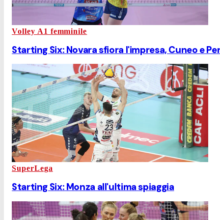
Volley A1 femminile
Starting Six: Novara sfiora l'impresa, Cuneo e P
SuperLega
Starting Six: Monza all'ultima spiaggia