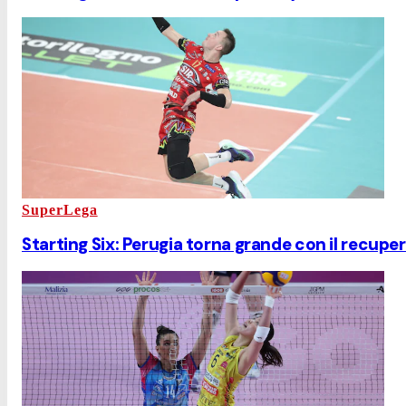
SuperLega
Starting Six: Perugia torna grande con il recupe