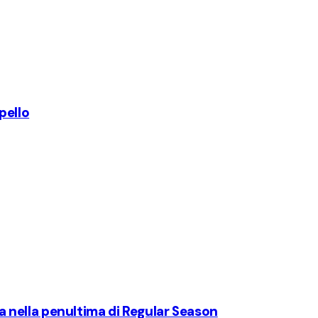
pello
zza nella penultima di Regular Season