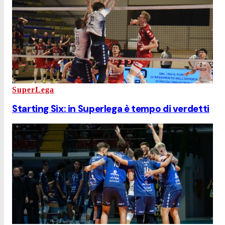
SuperLega
Starting Six: in Superlega è tempo di verdetti