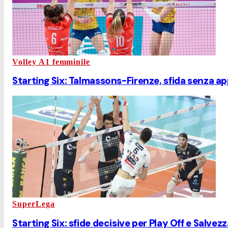
Volley A1 femminile
Starting Six: Talmassons-Firenze, sfida senza ap
SuperLega
Starting Six: sfide decisive per Play Off e Salve